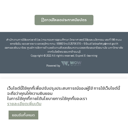
ดาวน์โหลดประกาศนียบัตร
สำนักงานการวิจัยแห่งชาติ (วช.) กระทรวงการอุดมศึกษา วิทยาศาสตร์ วิจัยและนวัตกรรม เลขที่ 196 ถนน
พหลโยธิน แขวงลาดยาว เขตจตุจักร กทม. 10900 โทร 0 25791370 – 9 อีเมล์ labsafety@nrct.go.th
ออกและพัฒนาโดย ศูนย์การจัดการด้านพลังงานสิ่งแวดล้อมความปลอดภัยและอาชีวอนามัย มหาวิทยาลัย
เทคโนโลยีพระจอมเกล้าธนบุรี
Copyright © 2022 All rights reserved, Esprel E-learning
Powered by
เว็บไซต์นี้ใช้คุกกี้เพื่อปรับปรุงประสบการณ์ของผู้ใช้ การใช้เว็บไซต์นี้
จะถือว่าคุณให้ความยินยอม
ในการใช้คุกกี้ภายใต้นโยบายการใช้คุกกี้ของเรา
รายละเอียดเพิ่มเติม
ยอมรับทั้งหมด