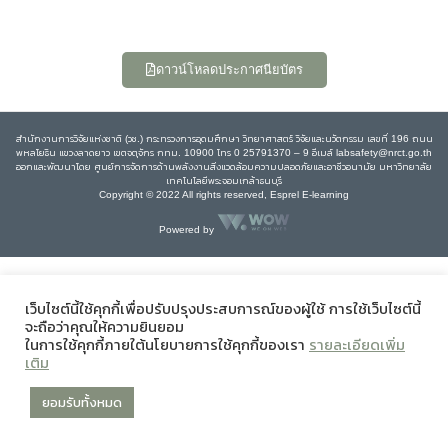
ดาวน์โหลดประกาศนียบัตร
สำนักงานการวิจัยแห่งชาติ (วช.) กระทรวงการอุดมศึกษา วิทยาศาสตร์ วิจัยและนวัตกรรม เลขที่ 196 ถนน
พหลโยธิน แขวงลาดยาว เขตจตุจักร กทม. 10900 โทร 0 25791370 – 9 อีเมล์ labsafety@nrct.go.th
ออกและพัฒนาโดย ศูนย์การจัดการด้านพลังงานสิ่งแวดล้อมความปลอดภัยและอาชีวอนามัย มหาวิทยาลัย
เทคโนโลยีพระจอมเกล้าธนบุรี
Copyright © 2022 All rights reserved, Esprel E-learning
Powered by
เว็บไซต์นี้ใช้คุกกี้เพื่อปรับปรุงประสบการณ์ของผู้ใช้ การใช้เว็บไซต์นี้
จะถือว่าคุณให้ความยินยอม
ในการใช้คุกกี้ภายใต้นโยบายการใช้คุกกี้ของเรา
รายละเอียดเพิ่ม
เติม
ยอมรับทั้งหมด