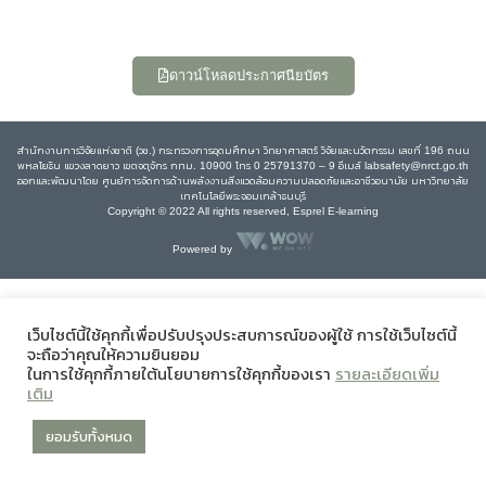
ดาวน์โหลดประกาศนียบัตร
สำนักงานการวิจัยแห่งชาติ (วช.) กระทรวงการอุดมศึกษา วิทยาศาสตร์ วิจัยและนวัตกรรม เลขที่ 196 ถนน
พหลโยธิน แขวงลาดยาว เขตจตุจักร กทม. 10900 โทร 0 25791370 – 9 อีเมล์ labsafety@nrct.go.th
ออกและพัฒนาโดย ศูนย์การจัดการด้านพลังงานสิ่งแวดล้อมความปลอดภัยและอาชีวอนามัย มหาวิทยาลัย
เทคโนโลยีพระจอมเกล้าธนบุรี
Copyright © 2022 All rights reserved, Esprel E-learning
Powered by
เว็บไซต์นี้ใช้คุกกี้เพื่อปรับปรุงประสบการณ์ของผู้ใช้ การใช้เว็บไซต์นี้
จะถือว่าคุณให้ความยินยอม
ในการใช้คุกกี้ภายใต้นโยบายการใช้คุกกี้ของเรา
รายละเอียดเพิ่ม
เติม
ยอมรับทั้งหมด