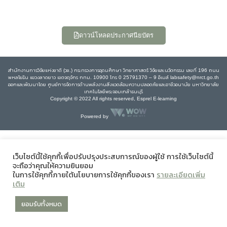
ดาวน์โหลดประกาศนียบัตร
สำนักงานการวิจัยแห่งชาติ (วช.) กระทรวงการอุดมศึกษา วิทยาศาสตร์ วิจัยและนวัตกรรม เลขที่ 196 ถนน
พหลโยธิน แขวงลาดยาว เขตจตุจักร กทม. 10900 โทร 0 25791370 – 9 อีเมล์ labsafety@nrct.go.th
ออกและพัฒนาโดย ศูนย์การจัดการด้านพลังงานสิ่งแวดล้อมความปลอดภัยและอาชีวอนามัย มหาวิทยาลัย
เทคโนโลยีพระจอมเกล้าธนบุรี
Copyright © 2022 All rights reserved, Esprel E-learning
Powered by
เว็บไซต์นี้ใช้คุกกี้เพื่อปรับปรุงประสบการณ์ของผู้ใช้ การใช้เว็บไซต์นี้
จะถือว่าคุณให้ความยินยอม
ในการใช้คุกกี้ภายใต้นโยบายการใช้คุกกี้ของเรา
รายละเอียดเพิ่ม
เติม
ยอมรับทั้งหมด