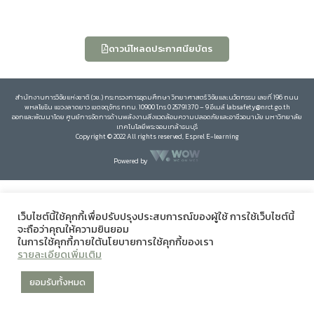
ดาวน์โหลดประกาศนียบัตร
สำนักงานการวิจัยแห่งชาติ (วช.) กระทรวงการอุดมศึกษา วิทยาศาสตร์ วิจัยและนวัตกรรม เลขที่ 196 ถนน
พหลโยธิน แขวงลาดยาว เขตจตุจักร กทม. 10900 โทร 0 25791370 – 9 อีเมล์ labsafety@nrct.go.th
ออกและพัฒนาโดย ศูนย์การจัดการด้านพลังงานสิ่งแวดล้อมความปลอดภัยและอาชีวอนามัย มหาวิทยาลัย
เทคโนโลยีพระจอมเกล้าธนบุรี
Copyright © 2022 All rights reserved, Esprel E-learning
Powered by
เว็บไซต์นี้ใช้คุกกี้เพื่อปรับปรุงประสบการณ์ของผู้ใช้ การใช้เว็บไซต์นี้
จะถือว่าคุณให้ความยินยอม
ในการใช้คุกกี้ภายใต้นโยบายการใช้คุกกี้ของเรา
รายละเอียดเพิ่มเติม
ยอมรับทั้งหมด