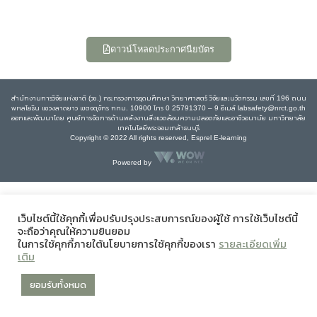
ดาวน์โหลดประกาศนียบัตร
สำนักงานการวิจัยแห่งชาติ (วช.) กระทรวงการอุดมศึกษา วิทยาศาสตร์ วิจัยและนวัตกรรม เลขที่ 196 ถนน
พหลโยธิน แขวงลาดยาว เขตจตุจักร กทม. 10900 โทร 0 25791370 – 9 อีเมล์ labsafety@nrct.go.th
ออกและพัฒนาโดย ศูนย์การจัดการด้านพลังงานสิ่งแวดล้อมความปลอดภัยและอาชีวอนามัย มหาวิทยาลัย
เทคโนโลยีพระจอมเกล้าธนบุรี
Copyright © 2022 All rights reserved, Esprel E-learning
Powered by
เว็บไซต์นี้ใช้คุกกี้เพื่อปรับปรุงประสบการณ์ของผู้ใช้ การใช้เว็บไซต์นี้
จะถือว่าคุณให้ความยินยอม
ในการใช้คุกกี้ภายใต้นโยบายการใช้คุกกี้ของเรา
รายละเอียดเพิ่ม
เติม
ยอมรับทั้งหมด