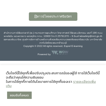
ดาวน์โหลดประกาศนียบัตร
สำนักงานการวิจัยแห่งชาติ (วช.) กระทรวงการอุดมศึกษา วิทยาศาสตร์ วิจัยและนวัตกรรม เลขที่ 196 ถนน
พหลโยธิน แขวงลาดยาว เขตจตุจักร กทม. 10900 โทร 0 25791370 – 9 อีเมล์ labsafety@nrct.go.th
ออกและพัฒนาโดย ศูนย์การจัดการด้านพลังงานสิ่งแวดล้อมความปลอดภัยและอาชีวอนามัย มหาวิทยาลัย
เทคโนโลยีพระจอมเกล้าธนบุรี
Copyright © 2022 All rights reserved, Esprel E-learning
Powered by
เว็บไซต์นี้ใช้คุกกี้เพื่อปรับปรุงประสบการณ์ของผู้ใช้ การใช้เว็บไซต์นี้
จะถือว่าคุณให้ความยินยอม
ในการใช้คุกกี้ภายใต้นโยบายการใช้คุกกี้ของเรา
รายละเอียดเพิ่ม
เติม
ยอมรับทั้งหมด