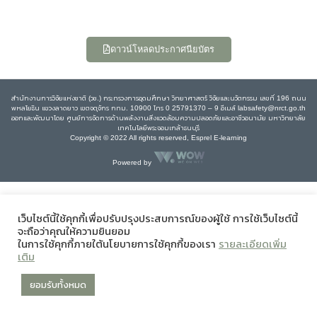
ดาวน์โหลดประกาศนียบัตร
สำนักงานการวิจัยแห่งชาติ (วช.) กระทรวงการอุดมศึกษา วิทยาศาสตร์ วิจัยและนวัตกรรม เลขที่ 196 ถนน
พหลโยธิน แขวงลาดยาว เขตจตุจักร กทม. 10900 โทร 0 25791370 – 9 อีเมล์ labsafety@nrct.go.th
ออกและพัฒนาโดย ศูนย์การจัดการด้านพลังงานสิ่งแวดล้อมความปลอดภัยและอาชีวอนามัย มหาวิทยาลัย
เทคโนโลยีพระจอมเกล้าธนบุรี
Copyright © 2022 All rights reserved, Esprel E-learning
Powered by
เว็บไซต์นี้ใช้คุกกี้เพื่อปรับปรุงประสบการณ์ของผู้ใช้ การใช้เว็บไซต์นี้
จะถือว่าคุณให้ความยินยอม
ในการใช้คุกกี้ภายใต้นโยบายการใช้คุกกี้ของเรา
รายละเอียดเพิ่ม
เติม
ยอมรับทั้งหมด