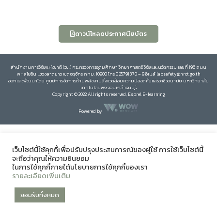
ดาวน์โหลดประกาศนียบัตร
สำนักงานการวิจัยแห่งชาติ (วช.) กระทรวงการอุดมศึกษา วิทยาศาสตร์ วิจัยและนวัตกรรม เลขที่ 196 ถนน
พหลโยธิน แขวงลาดยาว เขตจตุจักร กทม. 10900 โทร 0 25791370 – 9 อีเมล์ labsafety@nrct.go.th
ออกและพัฒนาโดย ศูนย์การจัดการด้านพลังงานสิ่งแวดล้อมความปลอดภัยและอาชีวอนามัย มหาวิทยาลัย
เทคโนโลยีพระจอมเกล้าธนบุรี
Copyright © 2022 All rights reserved, Esprel E-learning
Powered by
เว็บไซต์นี้ใช้คุกกี้เพื่อปรับปรุงประสบการณ์ของผู้ใช้ การใช้เว็บไซต์นี้
จะถือว่าคุณให้ความยินยอม
ในการใช้คุกกี้ภายใต้นโยบายการใช้คุกกี้ของเรา
รายละเอียดเพิ่มเติม
ยอมรับทั้งหมด