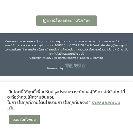
ดาวน์โหลดประกาศนียบัตร
สำนักงานการวิจัยแห่งชาติ (วช.) กระทรวงการอุดมศึกษา วิทยาศาสตร์ วิจัยและนวัตกรรม เลขที่ 196 ถนน
พหลโยธิน แขวงลาดยาว เขตจตุจักร กทม. 10900 โทร 0 25791370 – 9 อีเมล์ labsafety@nrct.go.th
ออกและพัฒนาโดย ศูนย์การจัดการด้านพลังงานสิ่งแวดล้อมความปลอดภัยและอาชีวอนามัย มหาวิทยาลัย
เทคโนโลยีพระจอมเกล้าธนบุรี
Copyright © 2022 All rights reserved, Esprel E-learning
Powered by
เว็บไซต์นี้ใช้คุกกี้เพื่อปรับปรุงประสบการณ์ของผู้ใช้ การใช้เว็บไซต์นี้
จะถือว่าคุณให้ความยินยอม
ในการใช้คุกกี้ภายใต้นโยบายการใช้คุกกี้ของเรา
รายละเอียดเพิ่ม
เติม
ยอมรับทั้งหมด