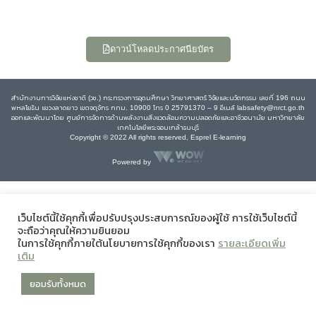
ดาวน์โหลดประกาศนียบัตร
สำนักงานการวิจัยแห่งชาติ (วช.) กระทรวงการอุดมศึกษา วิทยาศาสตร์ วิจัยและนวัตกรรม เลขที่ 196 ถนน
พหลโยธิน แขวงลาดยาว เขตจตุจักร กทม. 10900 โทร 0 25791370 – 9 อีเมล์ labsafety@nrct.go.th
ออกและพัฒนาโดย ศูนย์การจัดการด้านพลังงานสิ่งแวดล้อมความปลอดภัยและอาชีวอนามัย มหาวิทยาลัย
เทคโนโลยีพระจอมเกล้าธนบุรี
Copyright © 2022 All rights reserved, Esprel E-learning
Powered by
เว็บไซต์นี้ใช้คุกกี้เพื่อปรับปรุงประสบการณ์ของผู้ใช้ การใช้เว็บไซต์นี้
จะถือว่าคุณให้ความยินยอม
ในการใช้คุกกี้ภายใต้นโยบายการใช้คุกกี้ของเรา
รายละเอียดเพิ่ม
เติม
ยอมรับทั้งหมด