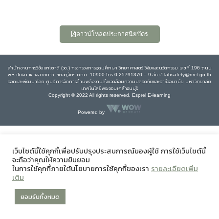
ดาวน์โหลดประกาศนียบัตร
สำนักงานการวิจัยแห่งชาติ (วช.) กระทรวงการอุดมศึกษา วิทยาศาสตร์ วิจัยและนวัตกรรม เลขที่ 196 ถนน
พหลโยธิน แขวงลาดยาว เขตจตุจักร กทม. 10900 โทร 0 25791370 – 9 อีเมล์ labsafety@nrct.go.th
ออกและพัฒนาโดย ศูนย์การจัดการด้านพลังงานสิ่งแวดล้อมความปลอดภัยและอาชีวอนามัย มหาวิทยาลัย
เทคโนโลยีพระจอมเกล้าธนบุรี
Copyright © 2022 All rights reserved, Esprel E-learning
Powered by
เว็บไซต์นี้ใช้คุกกี้เพื่อปรับปรุงประสบการณ์ของผู้ใช้ การใช้เว็บไซต์นี้
จะถือว่าคุณให้ความยินยอม
ในการใช้คุกกี้ภายใต้นโยบายการใช้คุกกี้ของเรา
รายละเอียดเพิ่ม
เติม
ยอมรับทั้งหมด