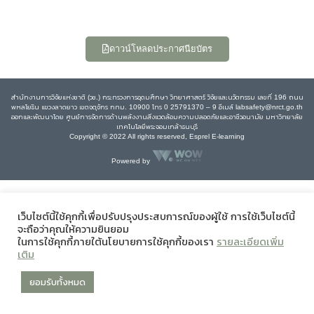
ดาวน์โหลดประกาศนียบัตร
สำนักงานการวิจัยแห่งชาติ (วช.) กระทรวงการอุดมศึกษา วิทยาศาสตร์ วิจัยและนวัตกรรม เลขที่ 196 ถนน
พหลโยธิน แขวงลาดยาว เขตจตุจักร กทม. 10900 โทร 0 25791370 – 9 อีเมล์ labsafety@nrct.go.th
ออกและพัฒนาโดย ศูนย์การจัดการด้านพลังงานสิ่งแวดล้อมความปลอดภัยและอาชีวอนามัย มหาวิทยาลัย
เทคโนโลยีพระจอมเกล้าธนบุรี
Copyright © 2022 All rights reserved, Esprel E-learning
Powered by
เว็บไซต์นี้ใช้คุกกี้เพื่อปรับปรุงประสบการณ์ของผู้ใช้ การใช้เว็บไซต์นี้
จะถือว่าคุณให้ความยินยอม
ในการใช้คุกกี้ภายใต้นโยบายการใช้คุกกี้ของเรา
รายละเอียดเพิ่ม
เติม
ยอมรับทั้งหมด