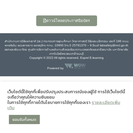
ดาวน์โหลดประกาศนียบัตร
สำนักงานการวิจัยแห่งชาติ (วช.) กระทรวงการอุดมศึกษา วิทยาศาสตร์ วิจัยและนวัตกรรม เลขที่ 196 ถนน
พหลโยธิน แขวงลาดยาว เขตจตุจักร กทม. 10900 โทร 0 25791370 – 9 อีเมล์ labsafety@nrct.go.th
ออกและพัฒนาโดย ศูนย์การจัดการด้านพลังงานสิ่งแวดล้อมความปลอดภัยและอาชีวอนามัย มหาวิทยาลัย
เทคโนโลยีพระจอมเกล้าธนบุรี
Copyright © 2022 All rights reserved, Esprel E-learning
Powered by
เว็บไซต์นี้ใช้คุกกี้เพื่อปรับปรุงประสบการณ์ของผู้ใช้ การใช้เว็บไซต์นี้
จะถือว่าคุณให้ความยินยอม
ในการใช้คุกกี้ภายใต้นโยบายการใช้คุกกี้ของเรา
รายละเอียดเพิ่ม
เติม
ยอมรับทั้งหมด