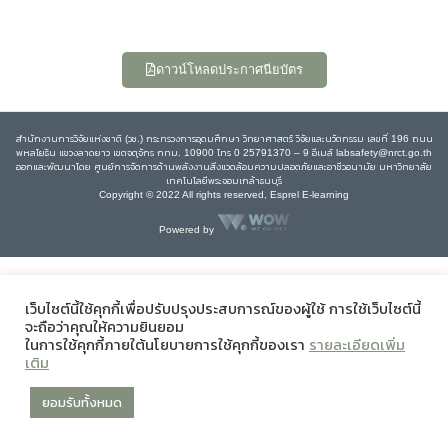
ดาวน์โหลดประกาศนียบัตร
สำนักงานการวิจัยแห่งชาติ (วช.) กระทรวงการอุดมศึกษา วิทยาศาสตร์ วิจัยและนวัตกรรม เลขที่ 196 ถนน
พหลโยธิน แขวงลาดยาว เขตจตุจักร กทม. 10900 โทร 0 25791370 – 9 อีเมล์ labsafety@nrct.go.th
ออกและพัฒนาโดย ศูนย์การจัดการด้านพลังงานสิ่งแวดล้อมความปลอดภัยและอาชีวอนามัย มหาวิทยาลัย
เทคโนโลยีพระจอมเกล้าธนบุรี
Copyright © 2022 All rights reserved, Esprel E-learning
Powered by
เว็บไซต์นี้ใช้คุกกี้เพื่อปรับปรุงประสบการณ์ของผู้ใช้ การใช้เว็บไซต์นี้
จะถือว่าคุณให้ความยินยอม
ในการใช้คุกกี้ภายใต้นโยบายการใช้คุกกี้ของเรา
รายละเอียดเพิ่ม
เติม
ยอมรับทั้งหมด