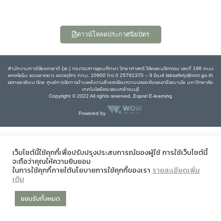
ดาวน์โหลดประกาศนียบัตร
สำนักงานการวิจัยแห่งชาติ (วช.) กระทรวงการอุดมศึกษา วิทยาศาสตร์ วิจัยและนวัตกรรม เลขที่ 196 ถนน
พหลโยธิน แขวงลาดยาว เขตจตุจักร กทม. 10900 โทร 0 25791370 – 9 อีเมล์ labsafety@nrct.go.th
ออกและพัฒนาโดย ศูนย์การจัดการด้านพลังงานสิ่งแวดล้อมความปลอดภัยและอาชีวอนามัย มหาวิทยาลัย
เทคโนโลยีพระจอมเกล้าธนบุรี
Copyright © 2022 All rights reserved, Esprel E-learning
Powered by
เว็บไซต์นี้ใช้คุกกี้เพื่อปรับปรุงประสบการณ์ของผู้ใช้ การใช้เว็บไซต์นี้
จะถือว่าคุณให้ความยินยอม
ในการใช้คุกกี้ภายใต้นโยบายการใช้คุกกี้ของเรา
รายละเอียดเพิ่ม
เติม
ยอมรับทั้งหมด