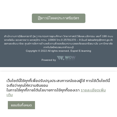
ดาวน์โหลดประกาศนียบัตร
สำนักงานการวิจัยแห่งชาติ (วช.) กระทรวงการอุดมศึกษา วิทยาศาสตร์ วิจัยและนวัตกรรม เลขที่ 196 ถนน
พหลโยธิน แขวงลาดยาว เขตจตุจักร กทม. 10900 โทร 0 25791370 – 9 อีเมล์ labsafety@nrct.go.th
ออกและพัฒนาโดย ศูนย์การจัดการด้านพลังงานสิ่งแวดล้อมความปลอดภัยและอาชีวอนามัย มหาวิทยาลัย
เทคโนโลยีพระจอมเกล้าธนบุรี
Copyright © 2022 All rights reserved, Esprel E-learning
Powered by
เว็บไซต์นี้ใช้คุกกี้เพื่อปรับปรุงประสบการณ์ของผู้ใช้ การใช้เว็บไซต์นี้
จะถือว่าคุณให้ความยินยอม
ในการใช้คุกกี้ภายใต้นโยบายการใช้คุกกี้ของเรา
รายละเอียดเพิ่ม
เติม
ยอมรับทั้งหมด