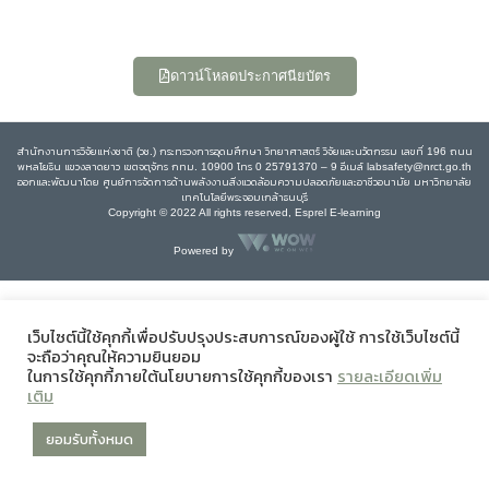
ดาวน์โหลดประกาศนียบัตร
สำนักงานการวิจัยแห่งชาติ (วช.) กระทรวงการอุดมศึกษา วิทยาศาสตร์ วิจัยและนวัตกรรม เลขที่ 196 ถนน
พหลโยธิน แขวงลาดยาว เขตจตุจักร กทม. 10900 โทร 0 25791370 – 9 อีเมล์ labsafety@nrct.go.th
ออกและพัฒนาโดย ศูนย์การจัดการด้านพลังงานสิ่งแวดล้อมความปลอดภัยและอาชีวอนามัย มหาวิทยาลัย
เทคโนโลยีพระจอมเกล้าธนบุรี
Copyright © 2022 All rights reserved, Esprel E-learning
Powered by
เว็บไซต์นี้ใช้คุกกี้เพื่อปรับปรุงประสบการณ์ของผู้ใช้ การใช้เว็บไซต์นี้
จะถือว่าคุณให้ความยินยอม
ในการใช้คุกกี้ภายใต้นโยบายการใช้คุกกี้ของเรา
รายละเอียดเพิ่ม
เติม
ยอมรับทั้งหมด