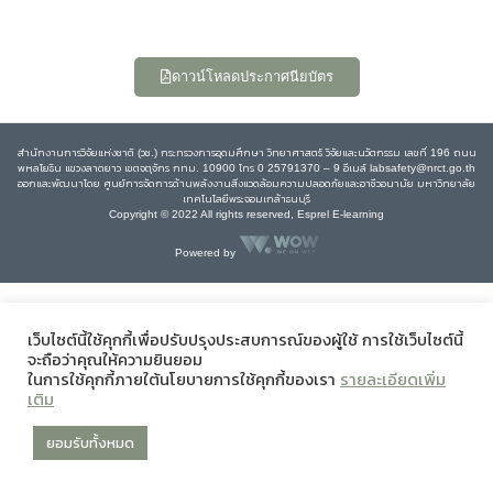
ดาวน์โหลดประกาศนียบัตร
สำนักงานการวิจัยแห่งชาติ (วช.) กระทรวงการอุดมศึกษา วิทยาศาสตร์ วิจัยและนวัตกรรม เลขที่ 196 ถนน
พหลโยธิน แขวงลาดยาว เขตจตุจักร กทม. 10900 โทร 0 25791370 – 9 อีเมล์ labsafety@nrct.go.th
ออกและพัฒนาโดย ศูนย์การจัดการด้านพลังงานสิ่งแวดล้อมความปลอดภัยและอาชีวอนามัย มหาวิทยาลัย
เทคโนโลยีพระจอมเกล้าธนบุรี
Copyright © 2022 All rights reserved, Esprel E-learning
Powered by
เว็บไซต์นี้ใช้คุกกี้เพื่อปรับปรุงประสบการณ์ของผู้ใช้ การใช้เว็บไซต์นี้
จะถือว่าคุณให้ความยินยอม
ในการใช้คุกกี้ภายใต้นโยบายการใช้คุกกี้ของเรา
รายละเอียดเพิ่ม
เติม
ยอมรับทั้งหมด