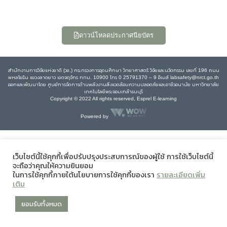
ดาวน์โหลดประกาศนียบัตร
สำนักงานการวิจัยแห่งชาติ (วช.) กระทรวงการอุดมศึกษา วิทยาศาสตร์ วิจัยและนวัตกรรม เลขที่ 196 ถนน
พหลโยธิน แขวงลาดยาว เขตจตุจักร กทม. 10900 โทร 0 25791370 – 9 อีเมล์ labsafety@nrct.go.th
ออกและพัฒนาโดย ศูนย์การจัดการด้านพลังงานสิ่งแวดล้อมความปลอดภัยและอาชีวอนามัย มหาวิทยาลัย
เทคโนโลยีพระจอมเกล้าธนบุรี
Copyright © 2022 All rights reserved, Esprel E-learning
Powered by
เว็บไซต์นี้ใช้คุกกี้เพื่อปรับปรุงประสบการณ์ของผู้ใช้ การใช้เว็บไซต์นี้
จะถือว่าคุณให้ความยินยอม
ในการใช้คุกกี้ภายใต้นโยบายการใช้คุกกี้ของเรา
รายละเอียดเพิ่ม
เติม
ยอมรับทั้งหมด