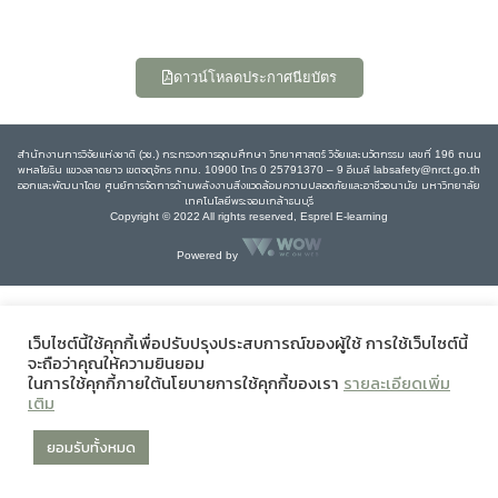
ดาวน์โหลดประกาศนียบัตร
สำนักงานการวิจัยแห่งชาติ (วช.) กระทรวงการอุดมศึกษา วิทยาศาสตร์ วิจัยและนวัตกรรม เลขที่ 196 ถนน
พหลโยธิน แขวงลาดยาว เขตจตุจักร กทม. 10900 โทร 0 25791370 – 9 อีเมล์ labsafety@nrct.go.th
ออกและพัฒนาโดย ศูนย์การจัดการด้านพลังงานสิ่งแวดล้อมความปลอดภัยและอาชีวอนามัย มหาวิทยาลัย
เทคโนโลยีพระจอมเกล้าธนบุรี
Copyright © 2022 All rights reserved, Esprel E-learning
Powered by
เว็บไซต์นี้ใช้คุกกี้เพื่อปรับปรุงประสบการณ์ของผู้ใช้ การใช้เว็บไซต์นี้
จะถือว่าคุณให้ความยินยอม
ในการใช้คุกกี้ภายใต้นโยบายการใช้คุกกี้ของเรา
รายละเอียดเพิ่ม
เติม
ยอมรับทั้งหมด