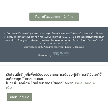
ดาวน์โหลดประกาศนียบัตร
สำนักงานการวิจัยแห่งชาติ (วช.) กระทรวงการอุดมศึกษา วิทยาศาสตร์ วิจัยและนวัตกรรม เลขที่ 196 ถนน
พหลโยธิน แขวงลาดยาว เขตจตุจักร กทม. 10900 โทร 0 25791370 – 9 อีเมล์ labsafety@nrct.go.th
ออกและพัฒนาโดย ศูนย์การจัดการด้านพลังงานสิ่งแวดล้อมความปลอดภัยและอาชีวอนามัย มหาวิทยาลัย
เทคโนโลยีพระจอมเกล้าธนบุรี
Copyright © 2022 All rights reserved, Esprel E-learning
Powered by
เว็บไซต์นี้ใช้คุกกี้เพื่อปรับปรุงประสบการณ์ของผู้ใช้ การใช้เว็บไซต์นี้
จะถือว่าคุณให้ความยินยอม
ในการใช้คุกกี้ภายใต้นโยบายการใช้คุกกี้ของเรา
รายละเอียดเพิ่ม
เติม
ยอมรับทั้งหมด