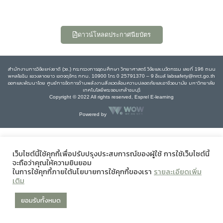
ดาวน์โหลดประกาศนียบัตร
สำนักงานการวิจัยแห่งชาติ (วช.) กระทรวงการอุดมศึกษา วิทยาศาสตร์ วิจัยและนวัตกรรม เลขที่ 196 ถนน
พหลโยธิน แขวงลาดยาว เขตจตุจักร กทม. 10900 โทร 0 25791370 – 9 อีเมล์ labsafety@nrct.go.th
ออกและพัฒนาโดย ศูนย์การจัดการด้านพลังงานสิ่งแวดล้อมความปลอดภัยและอาชีวอนามัย มหาวิทยาลัย
เทคโนโลยีพระจอมเกล้าธนบุรี
Copyright © 2022 All rights reserved, Esprel E-learning
Powered by
เว็บไซต์นี้ใช้คุกกี้เพื่อปรับปรุงประสบการณ์ของผู้ใช้ การใช้เว็บไซต์นี้
จะถือว่าคุณให้ความยินยอม
ในการใช้คุกกี้ภายใต้นโยบายการใช้คุกกี้ของเรา
รายละเอียดเพิ่ม
เติม
ยอมรับทั้งหมด