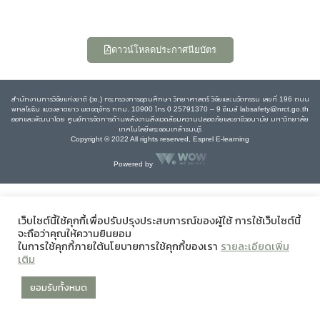
ดาวน์โหลดประกาศนียบัตร
สำนักงานการวิจัยแห่งชาติ (วช.) กระทรวงการอุดมศึกษา วิทยาศาสตร์ วิจัยและนวัตกรรม เลขที่ 196 ถนน
พหลโยธิน แขวงลาดยาว เขตจตุจักร กทม. 10900 โทร 0 25791370 – 9 อีเมล์ labsafety@nrct.go.th
ออกและพัฒนาโดย ศูนย์การจัดการด้านพลังงานสิ่งแวดล้อมความปลอดภัยและอาชีวอนามัย มหาวิทยาลัย
เทคโนโลยีพระจอมเกล้าธนบุรี
Copyright © 2022 All rights reserved, Esprel E-learning
Powered by
เว็บไซต์นี้ใช้คุกกี้เพื่อปรับปรุงประสบการณ์ของผู้ใช้ การใช้เว็บไซต์นี้
จะถือว่าคุณให้ความยินยอม
ในการใช้คุกกี้ภายใต้นโยบายการใช้คุกกี้ของเรา
รายละเอียดเพิ่ม
เติม
ยอมรับทั้งหมด