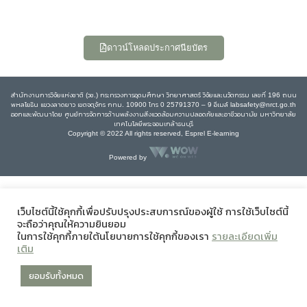
ดาวน์โหลดประกาศนียบัตร
สำนักงานการวิจัยแห่งชาติ (วช.) กระทรวงการอุดมศึกษา วิทยาศาสตร์ วิจัยและนวัตกรรม เลขที่ 196 ถนน
พหลโยธิน แขวงลาดยาว เขตจตุจักร กทม. 10900 โทร 0 25791370 – 9 อีเมล์ labsafety@nrct.go.th
ออกและพัฒนาโดย ศูนย์การจัดการด้านพลังงานสิ่งแวดล้อมความปลอดภัยและอาชีวอนามัย มหาวิทยาลัย
เทคโนโลยีพระจอมเกล้าธนบุรี
Copyright © 2022 All rights reserved, Esprel E-learning
Powered by
เว็บไซต์นี้ใช้คุกกี้เพื่อปรับปรุงประสบการณ์ของผู้ใช้ การใช้เว็บไซต์นี้
จะถือว่าคุณให้ความยินยอม
ในการใช้คุกกี้ภายใต้นโยบายการใช้คุกกี้ของเรา
รายละเอียดเพิ่ม
เติม
ยอมรับทั้งหมด