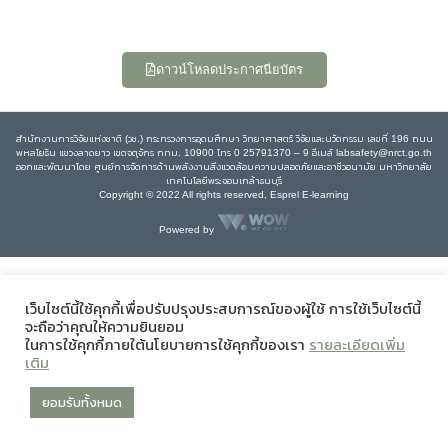
ดาวน์โหลดประกาศนียบัตร
สำนักงานการวิจัยแห่งชาติ (วช.) กระทรวงการอุดมศึกษา วิทยาศาสตร์ วิจัยและนวัตกรรม เลขที่ 196 ถนน
พหลโยธิน แขวงลาดยาว เขตจตุจักร กทม. 10900 โทร 0 25791370 – 9 อีเมล์ labsafety@nrct.go.th
ออกและพัฒนาโดย ศูนย์การจัดการด้านพลังงานสิ่งแวดล้อมความปลอดภัยและอาชีวอนามัย มหาวิทยาลัย
เทคโนโลยีพระจอมเกล้าธนบุรี
Copyright © 2022 All rights reserved, Esprel E-learning
Powered by
เว็บไซต์นี้ใช้คุกกี้เพื่อปรับปรุงประสบการณ์ของผู้ใช้ การใช้เว็บไซต์นี้
จะถือว่าคุณให้ความยินยอม
ในการใช้คุกกี้ภายใต้นโยบายการใช้คุกกี้ของเรา
รายละเอียดเพิ่ม
เติม
ยอมรับทั้งหมด